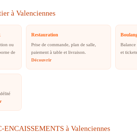
tier à Valenciennes
k
Restauration
Boulang
ction ou
Prise de commande, plan de salle,
Balance 
borne de
paiement à table et livraison.
et ticket
Découvrir
délité
r
TEC-ENCAISSEMENTS à Valenciennes