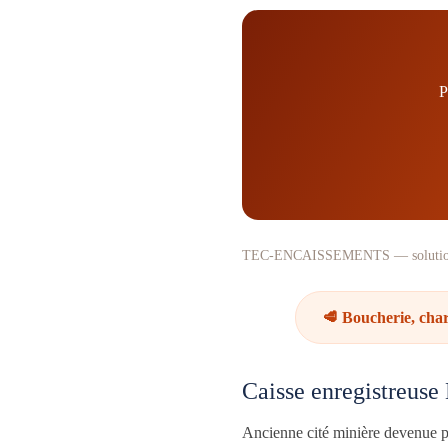
P
TEC-ENCAISSEMENTS — solutions d’e
🥩 Boucherie, char
Caisse enregistreus
Ancienne cité minière devenue pôl