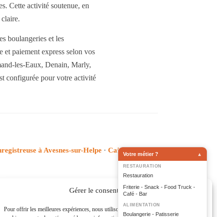
s. Cette activité soutenue, en
claire.
s boulangeries et les
e et paiement express selon vos
and-les-Eaux, Denain, Marly,
t configurée pour votre activité
nregistreuse à Avesnes-sur-Helpe
·
Caisse
Votre métier ?
▲
RESTAURATION
Restauration
Friterie - Snack - Food Truck -
Gérer le consentement
Café - Bar
ALIMENTATION
Pour offrir les meilleures expériences, nous utilisons des technologies telles que les
Boulangerie - Patisserie