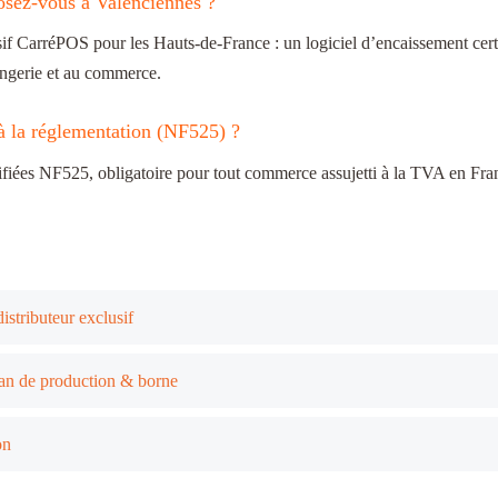
posez-vous à Valenciennes ?
f CarréPOS pour les Hauts-de-France : un logiciel d’encaissement cert
langerie et au commerce.
 à la réglementation (NF525) ?
tifiées NF525, obligatoire pour tout commerce assujetti à la TVA en Fra
stributeur exclusif
écran de production & borne
on