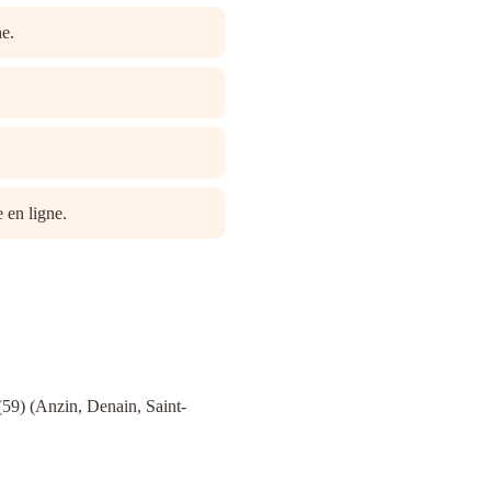
he.
 en ligne.
9) (Anzin, Denain, Saint-